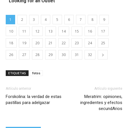
Looking for an Outlet
1
2
3
4
5
6
7
8
9
10
11
12
13
14
15
16
17
18
19
20
21
22
23
24
25
26
27
28
29
30
31
32
ETIQUETAS
fotos
Artículo anterior
Artículo siguiente
Forskolina: la verdad de estas
Meratrim: opiniones,
pastillas para adelgazar
ingredientes y efectos
secundArios