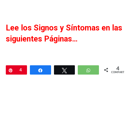
Lee los Signos y Síntomas en las
siguientes Páginas…
4
Pin
4
Compartir
Twittear
WhatsApp
COMPARTIR