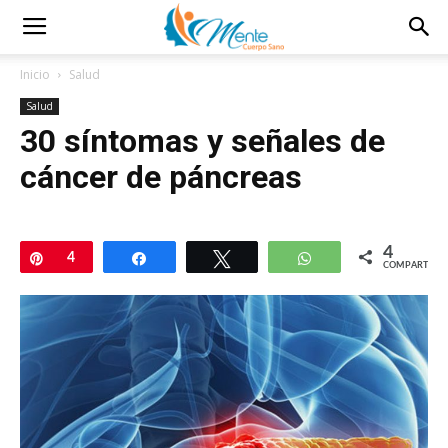
Inicio
Salud
Salud
30 síntomas y señales de
cáncer de páncreas
4
Pin
4
Compartir
Twittear
WhatsApp
COMPARTIR