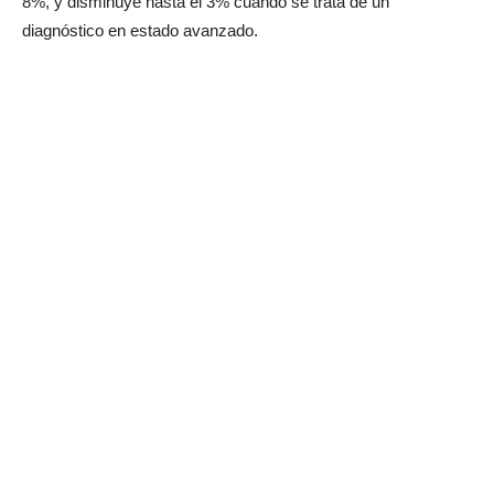
8%, y disminuye hasta el 3% cuando se trata de un
diagnóstico en estado avanzado.