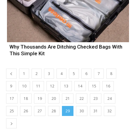
Why Thousands Are Ditching Checked Bags With
This Simple Kit
1
2
3
4
5
6
7
8
9
10
11
12
13
14
15
16
17
18
19
20
21
22
23
24
25
26
27
28
29
30
31
32