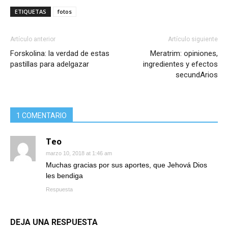
ETIQUETAS
fotos
Artículo anterior
Artículo siguiente
Forskolina: la verdad de estas
Meratrim: opiniones,
pastillas para adelgazar
ingredientes y efectos
secundArios
1 COMENTARIO
Teo
marzo 10, 2018 at 1:46 am
Muchas gracias por sus aportes, que Jehová Dios
les bendiga
Respuesta
DEJA UNA RESPUESTA