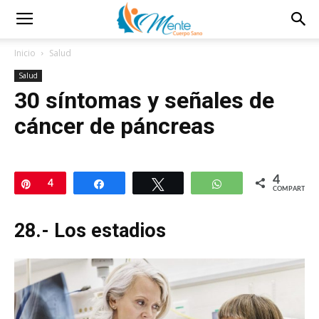
Inicio
Salud
Salud
30 síntomas y señales de
cáncer de páncreas
4
Pin
4
Compartir
Twittear
WhatsApp
COMPARTIR
28.- Los estadios