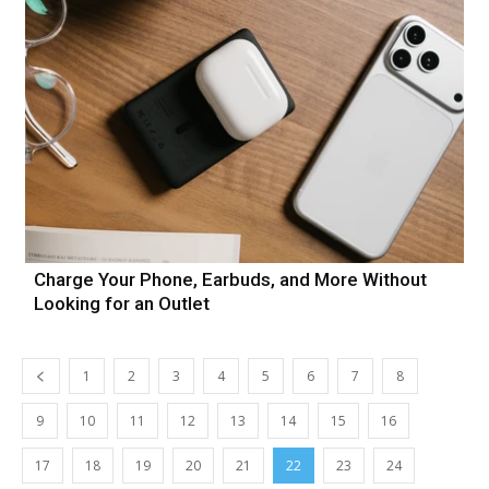
Charge Your Phone, Earbuds, and More Without
Looking for an Outlet
1
2
3
4
5
6
7
8
9
10
11
12
13
14
15
16
17
18
19
20
21
22
23
24