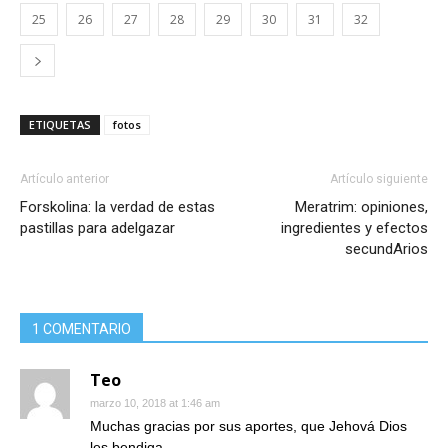
25
26
27
28
29
30
31
32
ETIQUETAS
fotos
Artículo anterior
Artículo siguiente
Forskolina: la verdad de estas
Meratrim: opiniones,
pastillas para adelgazar
ingredientes y efectos
secundArios
1 COMENTARIO
Teo
marzo 10, 2018 at 1:46 am
Muchas gracias por sus aportes, que Jehová Dios
les bendiga