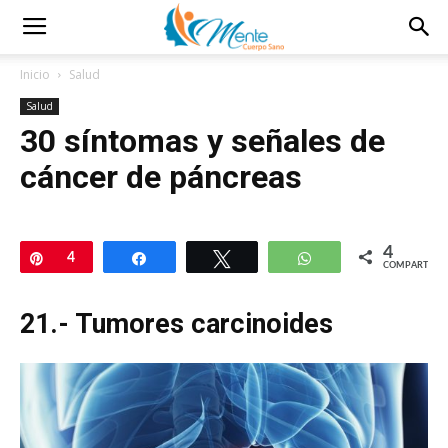
Inicio
Salud
Salud
30 síntomas y señales de
cáncer de páncreas
4
Pin
4
Compartir
Twittear
WhatsApp
COMPARTIR
21.- Tumores carcinoides