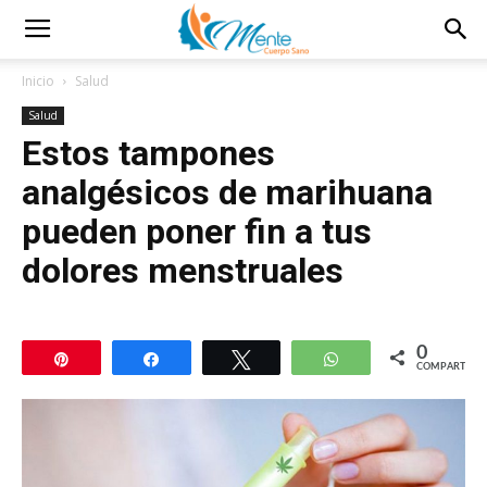
Inicio
Salud
Salud
Estos tampones
analgésicos de marihuana
pueden poner fin a tus
dolores menstruales
0
Pin
Compartir
Twittear
WhatsApp
COMPARTIR