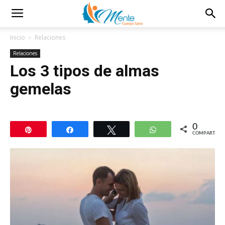
Inicio
Relaciones
Relaciones
Los 3 tipos de almas
gemelas
0
Pin
Compartir
Twittear
WhatsApp
COMPARTIR