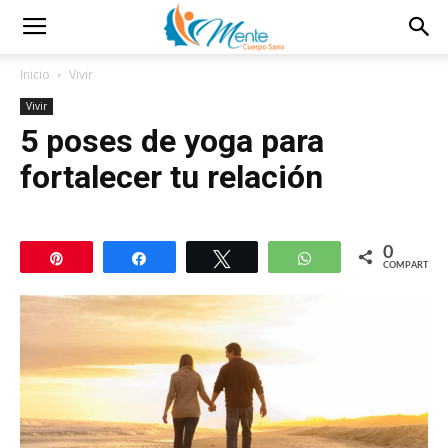
Inicio
Vivir
Vivir
5 poses de yoga para
fortalecer tu relación
0
Pin
Compartir
Twittear
WhatsApp
COMPARTIR