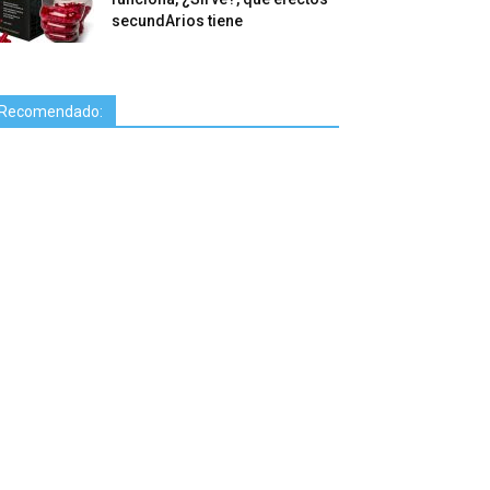
secundArios tiene
Recomendado: