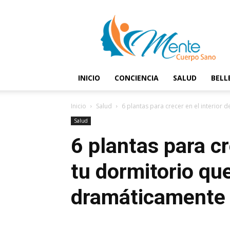
Mente
y
Cuerpo
Sano
INICIO
CONCIENCIA
SALUD
BELL
Inicio
Salud
6 plantas para crecer en el interior 
Salud
6 plantas para cr
tu dormitorio qu
dramáticamente 