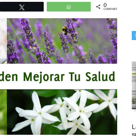
0
r
Twittear
WhatsApp
COMPARTIR
L
s