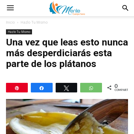
Inicio
Hazlo Tu Mismo
Hazlo Tu Mismo
Una vez que leas esto nunca
más desperdiciarás esta
parte de los plátanos
0
Pin
Compartir
Twittear
WhatsApp
COMPARTIR