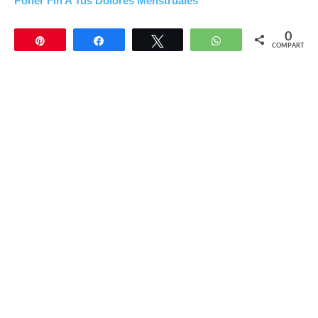
Poner Fin A Tus Dolores Menstruales
0
Pin
Compartir
Twittear
WhatsApp
COMPARTIR