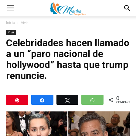
Inicio
Vivir
Vivir
Celebridades hacen llamado
a un “paro nacional de
hollywood” hasta que trump
renuncie.
0
Pin
Compartir
Twittear
WhatsApp
COMPARTIR