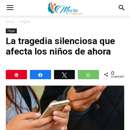
Inicio
Papas
Papas
La tragedia silenciosa que
afecta los niños de ahora
0
Pin
Compartir
Twittear
WhatsApp
COMPARTIR