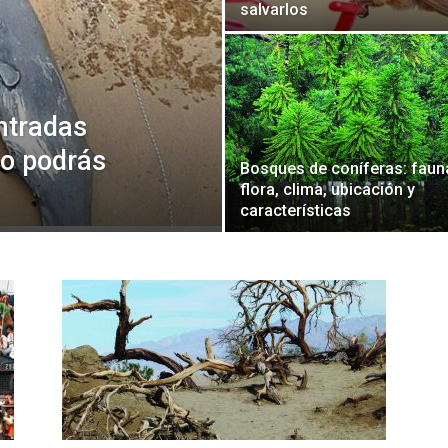
salvarlos
ntradas
no podrás
Bosques de coníferas: faun
flora, clima, ubicación y
características