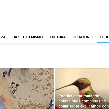
EZA
HAZLO TU MISMO
CULTURA
RELACIONES
ECOL
Podrías estar matando
poblaciones completas de
colibríes: te explicamos có