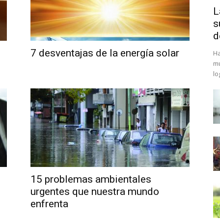
L
s
d
7 desventajas de la energía solar
Ha
mu
lo
15 problemas ambientales
urgentes que nuestra mundo
enfrenta