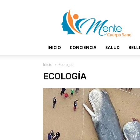
Mente
y
Cuerpo
Sano
INICIO
CONCIENCIA
SALUD
BELL
Inicio
Ecología
ECOLOGÍA